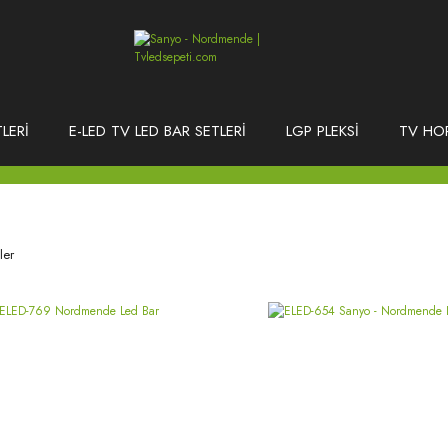
LERİ
E-LED TV LED BAR SETLERİ
LGP PLEKSİ
TV HO
ler