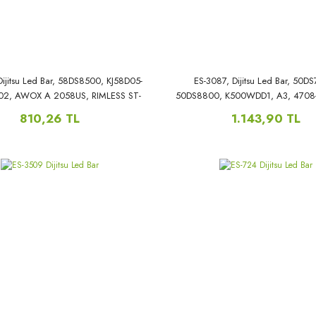
ijitsu Led Bar, 58DS8500, KJ58D05-
ES-3087, Dijitsu Led Bar, 50D
2, AWOX A 2058US, RIMLESS ST-
50DS8800, K500WDD1, A3, 4708
6030US,
A3113N01,
810,26 TL
1.143,90 TL