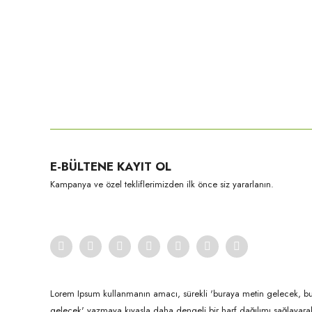
E-BÜLTENE KAYIT OL
Kampanya ve özel tekliflerimizden ilk önce siz yararlanın.
Lorem Ipsum kullanmanın amacı, sürekli 'buraya metin gelecek, b
gelecek' yazmaya kıyasla daha dengeli bir harf dağılımı sağlayar