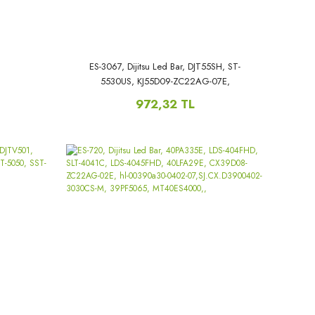
ES-3067, Dijitsu Led Bar, DJT55SH, ST-
5530US, KJ55D09-ZC22AG-07E,
303KJ550051, DJT55SH, KJ55D09-ZC22AG-
972,32 TL
07, 2018-09-15,