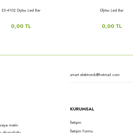
ES-4102 Dijitsu Led Bar
Dİjitsu Led Bar
0,00 TL
0,00 TL
KURUMSAL
İletişim
uraya metin
İletişim Formu
ak okunurluğu