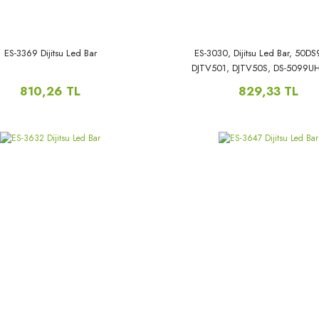
ES-3369 Dijitsu Led Bar
ES-3030, Dijitsu Led Bar, 50D
DJTV501, DJTV50S, DS-5099UH
5040USC, ST-5050, SST-5050B
810,26 TL
829,33 TL
CX50D09-ZC56AG-04,