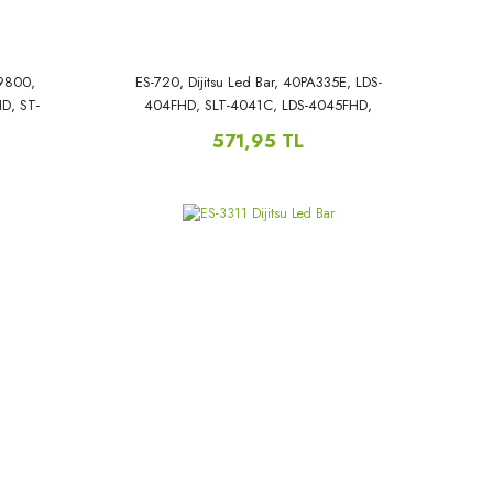
S9800,
ES-720, Dijitsu Led Bar, 40PA335E, LDS-
D, ST-
404FHD, SLT-4041C, LDS-4045FHD,
, PS50,
40LFA29E, CX39D08-ZC22AG-02E, hl-
571,95 TL
00390a30-0402-07,SJ.CX.D3900402-
3030CS-M, 39PF5065, MT40ES4000,,