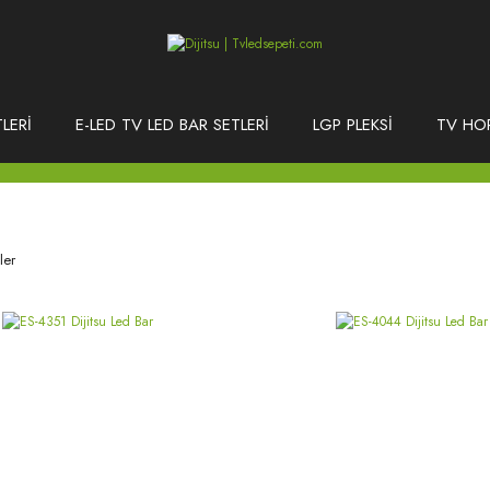
LERİ
E-LED TV LED BAR SETLERİ
LGP PLEKSİ
TV HO
ler