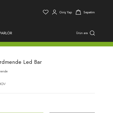
Giriş Yap
Sepetim
PARLÖR
Ürün ara
rdmende Led Bar
mende
 KDV