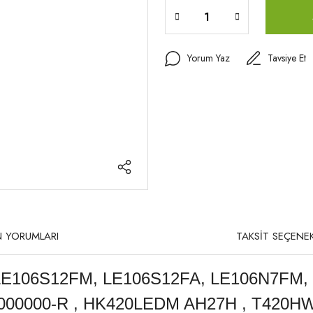
Yorum Yaz
Tavsiye Et
 YORUMLARI
TAKSİT SEÇENEK
E106S12FM, LE106S12FA, LE106N7FM, T
9000000-R , HK420LEDM AH27H , T420HW