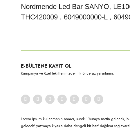
Nordmende Led Bar SANYO, LE10
THC420009 , 6049000000-L , 60
Bu ürünün fiyat bilgisi, resim, ürün açıklamalarında ve diğer konula
Görüş ve önerileriniz için teşekkür ederiz.
Ürün resmi kalitesiz, bozuk veya görüntülenemiyor.
E-BÜLTENE KAYIT OL
Ürün açıklamasında eksik bilgiler bulunuyor.
Kampanya ve özel tekliflerimizden ilk önce siz yararlanın.
Ürün bilgilerinde hatalar bulunuyor.
Ürün fiyatı diğer sitelerden daha pahalı.
Bu ürüne benzer farklı alternatifler olmalı.
Lorem Ipsum kullanmanın amacı, sürekli 'buraya metin gelecek, b
gelecek' yazmaya kıyasla daha dengeli bir harf dağılımı sağlayar