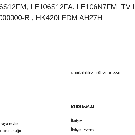
6S12FM, LE106S12FA, LE106N7FM, TV L
49000000-R , HK420LEDM AH27H
rda yetersiz gördüğünüz noktaları öneri formunu kullanarak tarafımıza iletebilirsi
Bu ürüne ilk yorumu siz yapın!
Yorum Yaz
KURUMSAL
İletişim
uraya metin
İletişim Formu
ak okunurluğu
Gönder