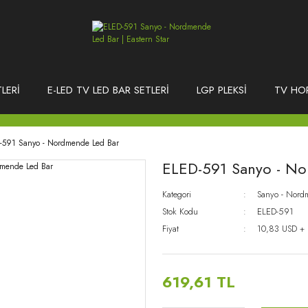
LERİ
E-LED TV LED BAR SETLERİ
LGP PLEKSİ
TV HO
-591 Sanyo - Nordmende Led Bar
ELED-591 Sanyo - No
Kategori
Sanyo - Nord
Stok Kodu
ELED-591
Fiyat
10,83 USD +
619,61 TL