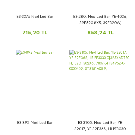
ES-3375 Next Led Bar
ES-280, Next Led Bar, YE-4036,
39E520-8X5, 39E320W,
RDL390HY(QD0-700 39E520-
715,20 TL
858,24 TL
8X5, 2013-11-04-V0, 39-8X5,
SH39QAE8R34105900205,
ES-892 Next Led Bar
ES-3105, Next Led Bar, YE-
32017, YE-32E36S, LB-PF3030-