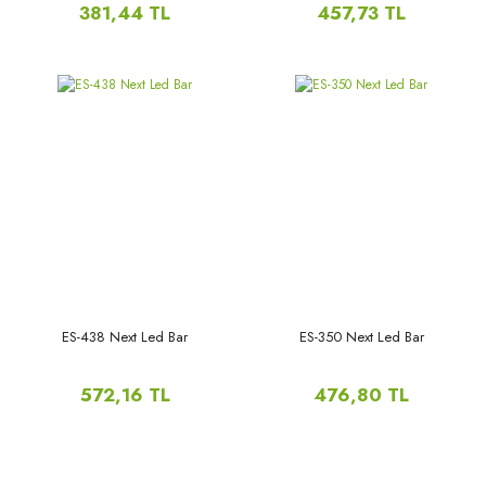
CJ323X6DT30-H, 32DT302X6,
381,44 TL
457,73 TL
7807-L4T34V5Z-X-0000409,
ST3151A05-9,
ES-438 Next Led Bar
ES-350 Next Led Bar
572,16 TL
476,80 TL