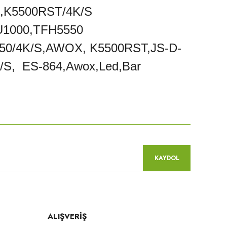
,K5500RST/4K/S
U1000,TFH5550
50/4K/S,AWOX, K5500RST,JS-D-
S, ES-864,Awox,Led,Bar
niz.
KAYDOL
ALIŞVERİŞ