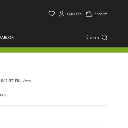
Giriş Yap
Sepetim
PARLÖR
Ürün ara
 BAR SETLERİ
,
Awox
 KDV