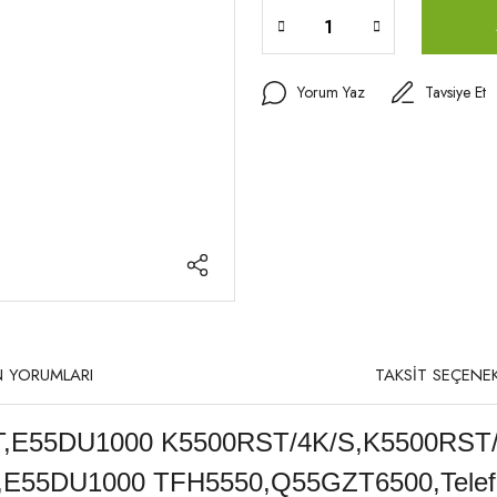
Yorum Yaz
Tavsiye Et
 YORUMLARI
TAKSİT SEÇENEK
,E55DU1000 K5500RST/4K/S,K5500RST
E55DU1000 TFH5550,Q55GZT6500,Telef