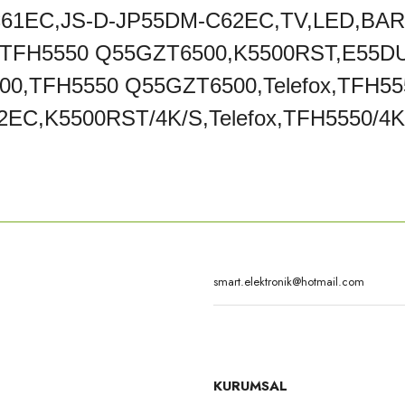
61EC,JS-D-JP55DM-C62EC,TV,LED,BAR
,TFH5550 Q55GZT6500,K5500RST,E55D
0,TFH5550 Q55GZT6500,Telefox,TFH55
C,K5500RST/4K/S,Telefox,TFH5550/4K/
rda yetersiz gördüğünüz noktaları öneri formunu kullanarak tarafımıza iletebilirsi
Bu ürüne ilk yorumu siz yapın!
Yorum Yaz
KURUMSAL