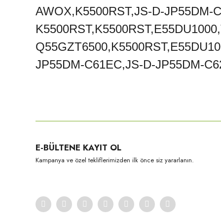
AWOX,K5500RST,JS-D-JP55DM-C
K5500RST,K5500RST,E55DU1000
Q55GZT6500,K5500RST,E55DU100
JP55DM-C61EC,JS-D-JP55DM-C62E
Bu ürünün fiyat bilgisi, resim, ürün açıklamalarında ve diğer konula
Görüş ve önerileriniz için teşekkür ederiz.
Ürün resmi kalitesiz, bozuk veya görüntülenemiyor.
E-BÜLTENE KAYIT OL
Ürün açıklamasında eksik bilgiler bulunuyor.
Kampanya ve özel tekliflerimizden ilk önce siz yararlanın.
Ürün bilgilerinde hatalar bulunuyor.
Ürün fiyatı diğer sitelerden daha pahalı.
Bu ürüne benzer farklı alternatifler olmalı.