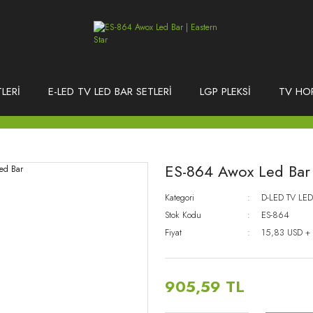
LERİ
E-LED TV LED BAR SETLERİ
LGP PLEKSİ
TV HO
ES-864 Awox Led Bar
Kategori
D-LED TV LED
Stok Kodu
ES-864
Fiyat
15,83 USD +
905,59 TL