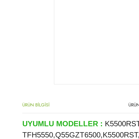
ÜRÜN BİLGİSİ
ÜRÜN
UYUMLU MODELLER :
K5500RST
TFH5550,Q55GZT6500,K5500RST,