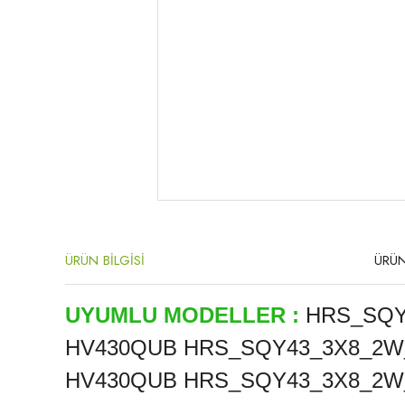
ÜRÜN BİLGİSİ
ÜRÜN
UYUMLU MODELLER :
HRS_SQY
HV430QUB HRS_SQY43_3X8_2W_
HV430QUB HRS_SQY43_3X8_2W_