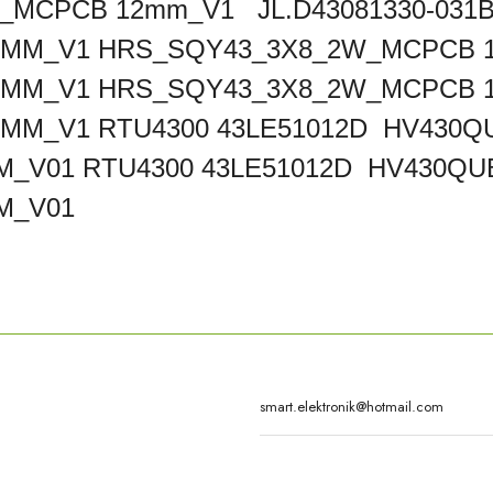
MCPCB 12mm_V1 JL.D43081330-031B
MM_V1 HRS_SQY43_3X8_2W_MCPCB 12
2MM_V1 HRS_SQY43_3X8_2W_MCPCB 
MM_V1 RTU4300 43LE51012D HV430
-M_V01 RTU4300 43LE51012D HV430
M_V01
rda yetersiz gördüğünüz noktaları öneri formunu kullanarak tarafımıza iletebilirsi
Bu ürüne ilk yorumu siz yapın!
Yorum Yaz