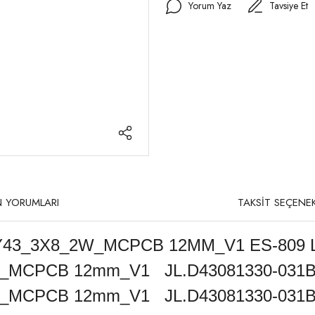
Yorum Yaz
Tavsiye Et
 YORUMLARI
TAKSİT SEÇENEK
43_3X8_2W_MCPCB 12MM_V1 ES-809 L
MCPCB 12mm_V1 JL.D43081330-031B
MCPCB 12mm_V1 JL.D43081330-031B