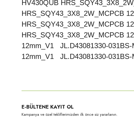
HV430QUB HRS_SQY43_3X8_2W_
HRS_SQY43_3X8_2W_MCPCB 12
HRS_SQY43_3X8_2W_MCPCB 1
HRS_SQY43_3X8_2W_MCPCB 12
12mm_V1 JL.D43081330-031BS
12mm_V1 JL.D43081330-031BS-
Bu ürünün fiyat bilgisi, resim, ürün açıklamalarında ve diğer konula
Görüş ve önerileriniz için teşekkür ederiz.
Ürün resmi kalitesiz, bozuk veya görüntülenemiyor.
E-BÜLTENE KAYIT OL
Ürün açıklamasında eksik bilgiler bulunuyor.
Kampanya ve özel tekliflerimizden ilk önce siz yararlanın.
Ürün bilgilerinde hatalar bulunuyor.
Ürün fiyatı diğer sitelerden daha pahalı.
Bu ürüne benzer farklı alternatifler olmalı.