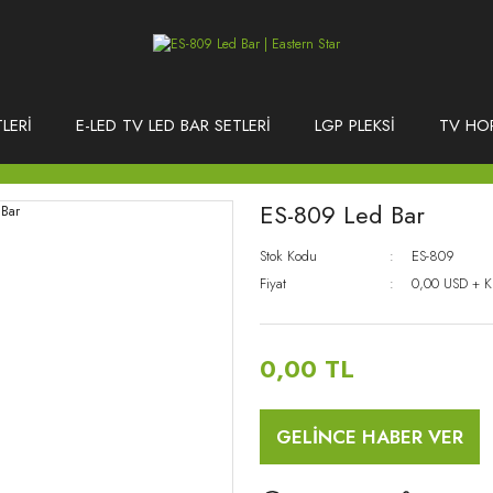
LERİ
E-LED TV LED BAR SETLERİ
LGP PLEKSİ
TV HO
ES-809 Led Bar
Stok Kodu
ES-809
Fiyat
0,00 USD + 
0,00 TL
GELİNCE HABER VER