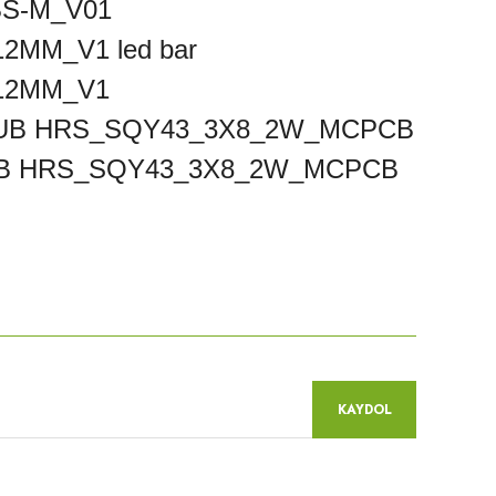
S-M_V01
MM_V1 led bar
12MM_V1
QUB HRS_SQY43_3X8_2W_MCPCB
QUB HRS_SQY43_3X8_2W_MCPCB
niz.
KAYDOL