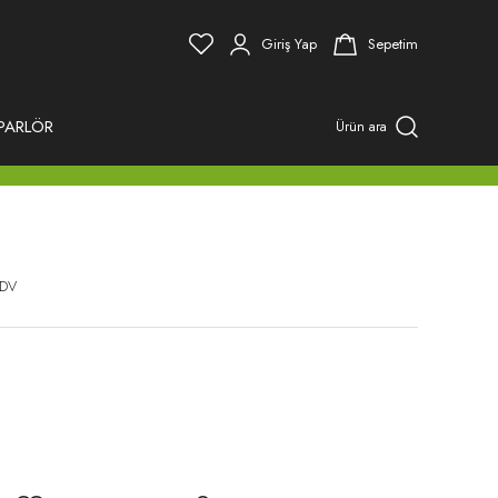
Giriş Yap
Sepetim
PARLÖR
Ürün ara
KDV