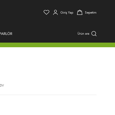
Giriş Yap
Sepetim
PARLÖR
Ürün ara
KDV