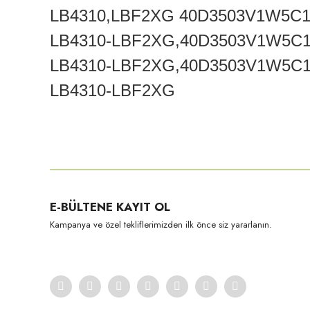
LB4310,LBF2XG 40D3503V1W5C1B
LB4310-LBF2XG,40D3503V1W5C1B
LB4310-LBF2XG,40D3503V1W5C1B
LB4310-LBF2XG
Bu ürünün fiyat bilgisi, resim, ürün açıklamalarında ve diğer konula
Görüş ve önerileriniz için teşekkür ederiz.
Ürün resmi kalitesiz, bozuk veya görüntülenemiyor.
E-BÜLTENE KAYIT OL
Ürün açıklamasında eksik bilgiler bulunuyor.
Kampanya ve özel tekliflerimizden ilk önce siz yararlanın.
Ürün bilgilerinde hatalar bulunuyor.
Ürün fiyatı diğer sitelerden daha pahalı.
Bu ürüne benzer farklı alternatifler olmalı.