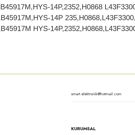
45917M,HYS-14P,2352,H0868 L43F3300
45917M,HYS-14P 235,H0868,L43F3300,
45917M HYS-14P,2352,H0868,L43F3300
rda yetersiz gördüğünüz noktaları öneri formunu kullanarak tarafımıza iletebilirsi
Bu ürüne ilk yorumu siz yapın!
Yorum Yaz
KURUMSAL