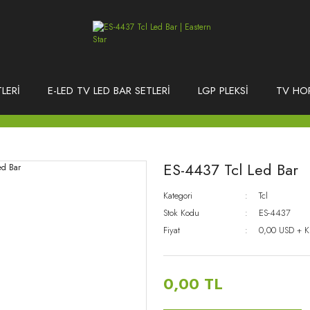
LERİ
E-LED TV LED BAR SETLERİ
LGP PLEKSİ
TV HO
ES-4437 Tcl Led Bar
Kategori
Tcl
Stok Kodu
ES-4437
Fiyat
0,00 USD + 
0,00 TL