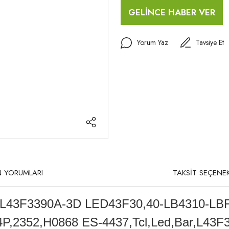
GELİNCE HABER VER
Yorum Yaz
Tavsiye Et
 YORUMLARI
TAKSİT SEÇENEK
,L43F3390A-3D LED43F30,
40-LB4310-LB
2352,H0868 ES-4437,Tcl,Led,Bar,L43F