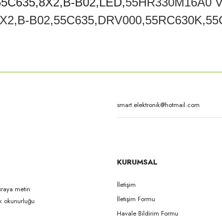
55C635,8X2,B-B02,LED,
55HR330M16A0 V
X2,B-B02,
55C635,DRV000,55RC630K,55
rda yetersiz gördüğünüz noktaları öneri formunu kullanarak tarafımıza iletebilirsi
Bu ürüne ilk yorumu siz yapın!
Yorum Yaz
KURUMSAL
İletişim
uraya metin
İletişim Formu
ak okunurluğu
Gönder
Havale Bildirim Formu