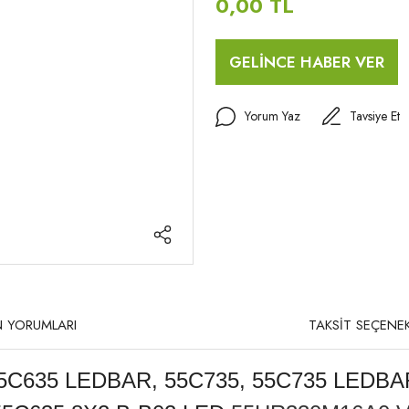
0,00 TL
GELİNCE HABER VER
Yorum Yaz
Tavsiye Et
 YORUMLARI
TAKSİT SEÇENEK
55C635 LEDBAR, 55C735, 55C735 LEDBA