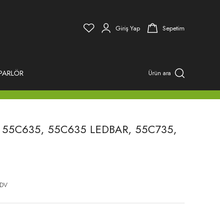
Giriş Yap
Sepetim
PARLÖR
Ürün ara
r, 55C635, 55C635 LEDBAR, 55C735,
KDV