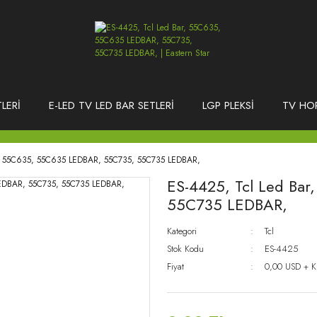
LERİ
E-LED TV LED BAR SETLERİ
LGP PLEKSİ
TV HO
r, 55C635, 55C635 LEDBAR, 55C735, 55C735 LEDBAR,
ES-4425, Tcl Led Ba
55C735 LEDBAR,
Kategori
Tcl
Stok Kodu
ES-4425
Fiyat
0,00 USD + 