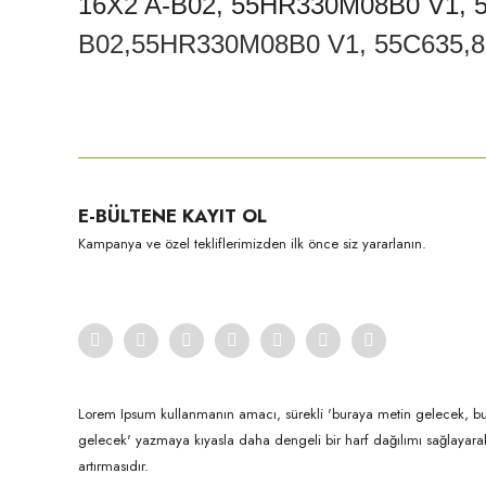
16X2 A-B02, 55HR330M08B0 V1, 
B02,55HR330M08B0 V1, 55C635,8
Bu ürünün fiyat bilgisi, resim, ürün açıklamalarında ve diğer konula
Görüş ve önerileriniz için teşekkür ederiz.
Ürün resmi kalitesiz, bozuk veya görüntülenemiyor.
E-BÜLTENE KAYIT OL
Ürün açıklamasında eksik bilgiler bulunuyor.
Kampanya ve özel tekliflerimizden ilk önce siz yararlanın.
Ürün bilgilerinde hatalar bulunuyor.
Ürün fiyatı diğer sitelerden daha pahalı.
Bu ürüne benzer farklı alternatifler olmalı.
Lorem Ipsum kullanmanın amacı, sürekli 'buraya metin gelecek, b
gelecek' yazmaya kıyasla daha dengeli bir harf dağılımı sağlayar
artırmasıdır.