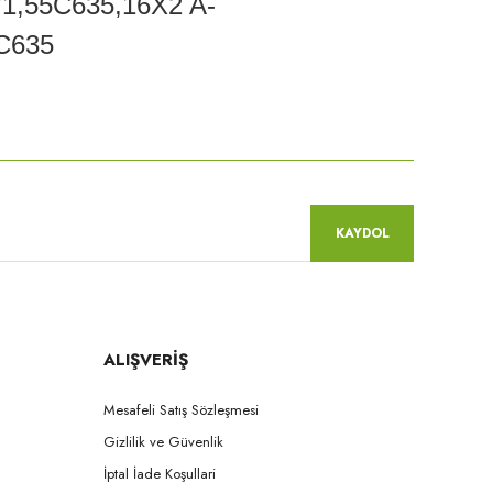
1,55C635,16X2 A-
C635
niz.
KAYDOL
ALIŞVERİŞ
Mesafeli Satış Sözleşmesi
Gizlilik ve Güvenlik
İptal İade Koşullari