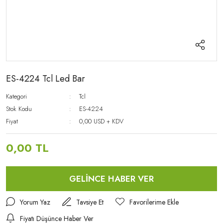
ES-4224 Tcl Led Bar
Kategori
Tcl
Stok Kodu
ES-4224
Fiyat
0,00 USD + KDV
0,00 TL
GELİNCE HABER VER
Yorum Yaz
Tavsiye Et
Fiyatı Düşünce Haber Ver