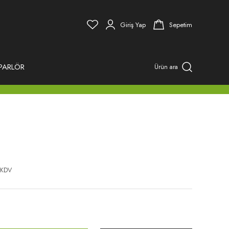
Giriş Yap
Sepetim
PARLÖR
Ürün ara
 KDV