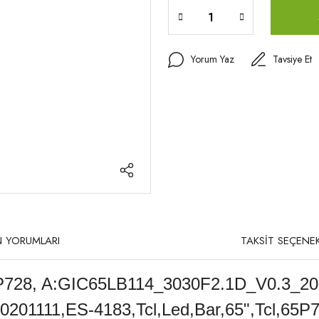
Yorum Yaz
Tavsiye Et
 YORUMLARI
TAKSİT SEÇENEK
5P728, A:GIC65LB114_3030F2.1D_V0.3_20
01111,ES-4183,Tcl,Led,Bar,65",Tcl,65P