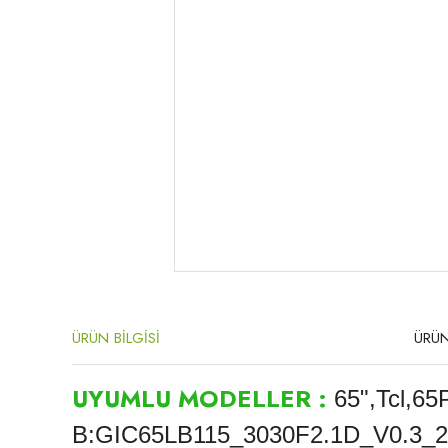
ÜRÜN BİLGİSİ
ÜRÜN
UYUMLU MODELLER :
65",Tcl,6
B:GIC65LB115_3030F2.1D_V0.3_202