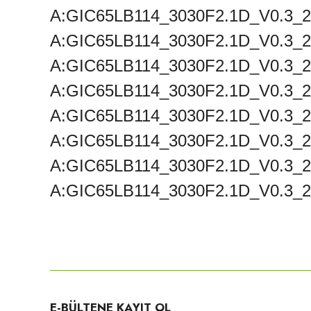
A:GIC65LB114_3030F2.1D_V0.3_2
A:GIC65LB114_3030F2.1D_V0.3_20
A:GIC65LB114_3030F2.1D_V0.3_2
A:GIC65LB114_3030F2.1D_V0.3_20
A:GIC65LB114_3030F2.1D_V0.3_2
A:GIC65LB114_3030F2.1D_V0.3_20
A:GIC65LB114_3030F2.1D_V0.3_2
A:GIC65LB114_3030F2.1D_V0.3_20
Bu ürünün fiyat bilgisi, resim, ürün açıklamalarında ve diğer konula
Görüş ve önerileriniz için teşekkür ederiz.
Ürün resmi kalitesiz, bozuk veya görüntülenemiyor.
E-BÜLTENE KAYIT OL
Ürün açıklamasında eksik bilgiler bulunuyor.