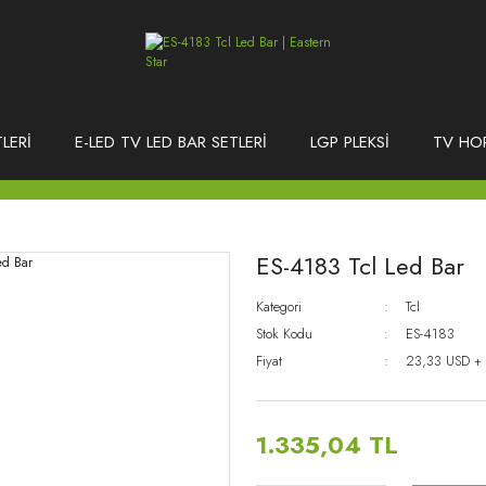
LERİ
E-LED TV LED BAR SETLERİ
LGP PLEKSİ
TV HO
ES-4183 Tcl Led Bar
Kategori
Tcl
Stok Kodu
ES-4183
Fiyat
23,33 USD +
1.335,04 TL