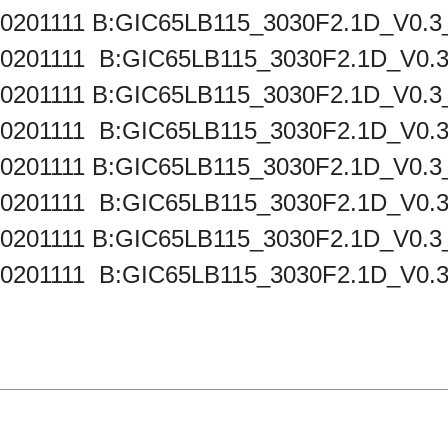
0201111 B:GIC65LB115_3030F2.1D_V0.3
201111 B:GIC65LB115_3030F2.1D_V0.3_
0201111 B:GIC65LB115_3030F2.1D_V0.3
201111 B:GIC65LB115_3030F2.1D_V0.3_
0201111 B:GIC65LB115_3030F2.1D_V0.3
201111 B:GIC65LB115_3030F2.1D_V0.3_
0201111 B:GIC65LB115_3030F2.1D_V0.3
201111 B:GIC65LB115_3030F2.1D_V0.3_2
rda yetersiz gördüğünüz noktaları öneri formunu kullanarak tarafımıza iletebilirsi
Bu ürüne ilk yorumu siz yapın!
Yorum Yaz