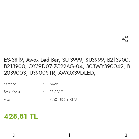
ES-3819, Awox Led Bar, SU 3999, SU3999, B213900,
B213900, OY39D07-ZC22AG-04, 303WY390042, B
203900S, U3900STR, AWOX39DLED,
Kategori
Awox
Stok Kodu
ES-3819
Fiyat
7,50 USD + KDV
428,81 TL