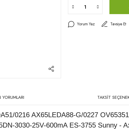
Yorum Yaz
Tavsiye Et
 YORUMLARI
TAKSİT SEÇENEK
51/0216 AX65LEDA88-G/0227 OV65351
DN-3030-25V-600mA ES-3755 Sunny - Ax