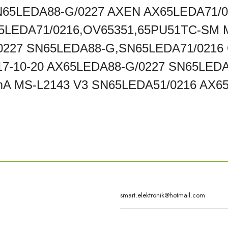
N65LEDA88-G/0227 AXEN AX65LEDA71/0
5LEDA71/0216,OV65351,65PU51TC-SM MS
0227 SN65LEDA88-G,SN65LEDA71/0216
017-10-20 AX65LEDA88-G/0227 SN65LE
mA MS-L2143 V3 SN65LEDA51/0216 AX6
rda yetersiz gördüğünüz noktaları öneri formunu kullanarak tarafımıza iletebilirsi
Bu ürüne ilk yorumu siz yapın!
Yorum Yaz