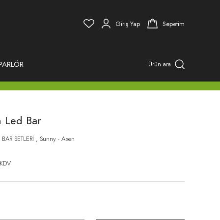
Giriş Yap
Sepetim
PARLÖR
Ürün ara
 Led Bar
 BAR SETLERİ
,
Sunny - Axen
 KDV