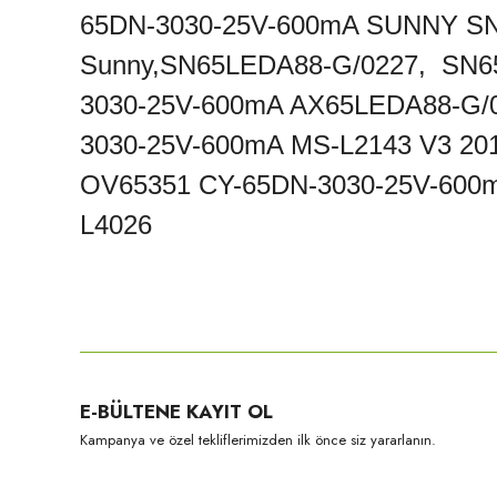
65DN-3030-25V-600mA SUNNY S
Sunny,SN65LEDA88-G/0227, SN6
3030-25V-600mA AX65LEDA88-G/
3030-25V-600mA MS-L2143 V3 2
OV65351 CY-65DN-3030-25V-600
L4026
Bu ürünün fiyat bilgisi, resim, ürün açıklamalarında ve diğer konula
Görüş ve önerileriniz için teşekkür ederiz.
Ürün resmi kalitesiz, bozuk veya görüntülenemiyor.
E-BÜLTENE KAYIT OL
Ürün açıklamasında eksik bilgiler bulunuyor.
Kampanya ve özel tekliflerimizden ilk önce siz yararlanın.
Ürün bilgilerinde hatalar bulunuyor.
Ürün fiyatı diğer sitelerden daha pahalı.