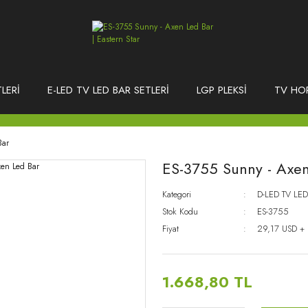
LERİ
E-LED TV LED BAR SETLERİ
LGP PLEKSİ
TV HO
Bar
ES-3755 Sunny - Axen
Kategori
D-LED TV LED
Stok Kodu
ES-3755
Fiyat
29,17 USD +
1.668,80 TL