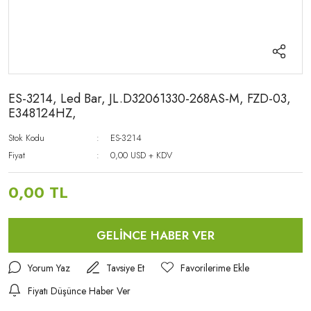
ES-3214, Led Bar, JL.D32061330-268AS-M, FZD-03,
E348124HZ,
Stok Kodu
ES-3214
Fiyat
0,00 USD + KDV
0,00 TL
GELİNCE HABER VER
Yorum Yaz
Tavsiye Et
Fiyatı Düşünce Haber Ver