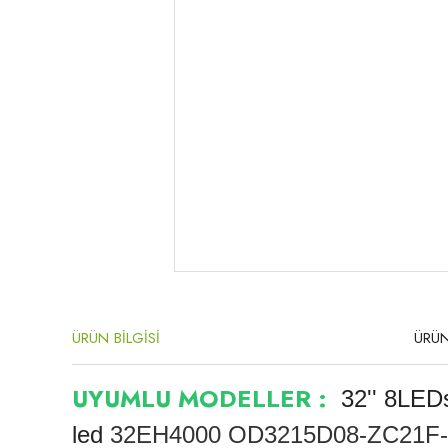
ÜRÜN BİLGİSİ
ÜRÜN
UYUMLU MODELLER :
32'' 8LE
led
32EH4000
OD3215D08-ZC21F-0