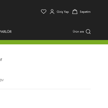
Giriş Yap
Sepetim
PARLÖR
Ürün ara
r
KDV