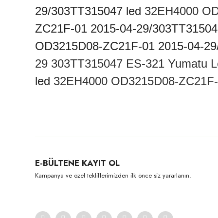
29/303TT315047 led
32EH4000 OD
ZC21F-01 2015-04-29/303TT31504
OD3215D08-ZC21F-01 2015-04-29
29
303TT315047 ES-321 Yumatu L
led
32EH4000 OD3215D08-ZC21F
Bu ürünün fiyat bilgisi, resim, ürün açıklamalarında ve diğer konula
Görüş ve önerileriniz için teşekkür ederiz.
Ürün resmi kalitesiz, bozuk veya görüntülenemiyor.
E-BÜLTENE KAYIT OL
Ürün açıklamasında eksik bilgiler bulunuyor.
Kampanya ve özel tekliflerimizden ilk önce siz yararlanın.
Ürün bilgilerinde hatalar bulunuyor.
Ürün fiyatı diğer sitelerden daha pahalı.
Bu ürüne benzer farklı alternatifler olmalı.