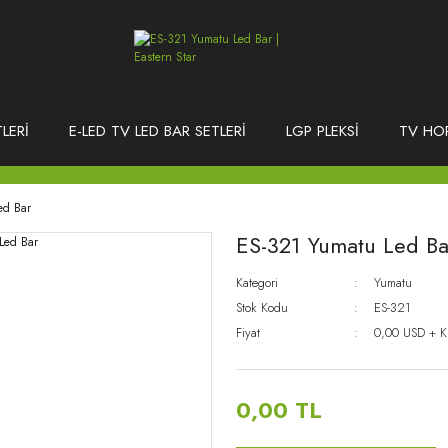
LERİ
E-LED TV LED BAR SETLERİ
LGP PLEKSİ
TV HO
ed Bar
ES-321 Yumatu Led Ba
Kategori
Yumatu
Stok Kodu
ES-321
Fiyat
0,00 USD + 
0,00 TL