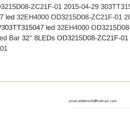
3215D08-ZC21F-01 2015-04-29
303TT31
7 led
32EH4000 OD3215D08-ZC21F-01 20
/303TT315047 led
32EH4000 OD3215D08-
ed Bar
32'' 8LEDs OD3215D08-ZC21F-01
-01
rda yetersiz gördüğünüz noktaları öneri formunu kullanarak tarafımıza iletebilirsi
Bu ürüne ilk yorumu siz yapın!
Yorum Yaz