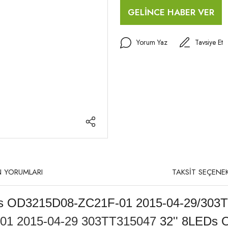
GELİNCE HABER VER
Yorum Yaz
Tavsiye Et
 YORUMLARI
TAKSİT SEÇENEK
Ds OD3215D08-ZC21F-01 2015-04-29/303
1 2015-04-29
303TT315047
32'' 8LEDs