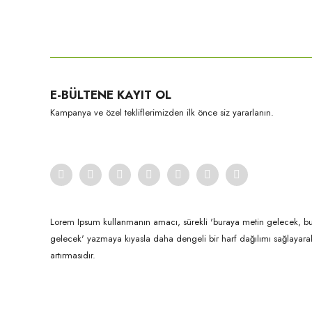
Bu ürünün fiyat bilgisi, resim, ürün açıklamalarında ve diğer konula
Görüş ve önerileriniz için teşekkür ederiz.
Ürün resmi kalitesiz, bozuk veya görüntülenemiyor.
E-BÜLTENE KAYIT OL
Ürün açıklamasında eksik bilgiler bulunuyor.
Kampanya ve özel tekliflerimizden ilk önce siz yararlanın.
Ürün bilgilerinde hatalar bulunuyor.
Ürün fiyatı diğer sitelerden daha pahalı.
Bu ürüne benzer farklı alternatifler olmalı.
Lorem Ipsum kullanmanın amacı, sürekli 'buraya metin gelecek, b
gelecek' yazmaya kıyasla daha dengeli bir harf dağılımı sağlayar
artırmasıdır.