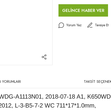
GELİNCE HABER VER
Yorum Yaz
Tavsiye Et
 YORUMLARI
TAKSİT SEÇENEK
WDG-A1113N01, 2018-07-18 A1, K650W
2, L-3-B5-7-2 WC 711*17*1.0mm,