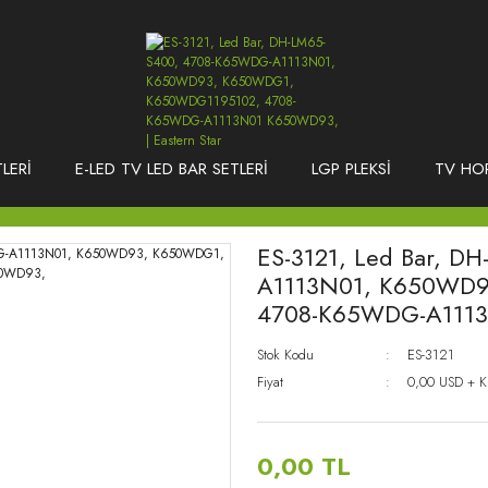
LERİ
E-LED TV LED BAR SETLERİ
LGP PLEKSİ
TV HO
ES-3121, Led Bar, 
A1113N01, K650WD
4708-K65WDG-A111
Stok Kodu
ES-3121
Fiyat
0,00 USD + 
0,00 TL