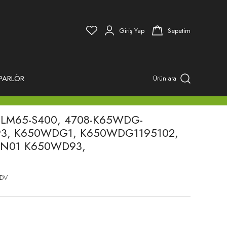
Giriş Yap
Sepetim
PARLÖR
Ürün ara
DH-LM65-S400, 4708-K65WDG-
93, K650WDG1, K650WDG1195102,
3N01 K650WD93,
KDV