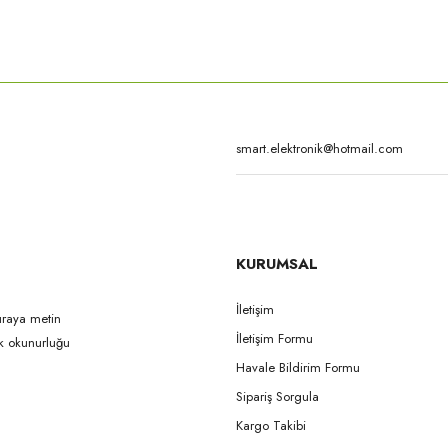
rda yetersiz gördüğünüz noktaları öneri formunu kullanarak tarafımıza iletebilirsi
Bu ürüne ilk yorumu siz yapın!
Yorum Yaz
KURUMSAL
İletişim
uraya metin
İletişim Formu
ak okunurluğu
Gönder
Havale Bildirim Formu
Sipariş Sorgula
Kargo Takibi