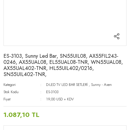
ES-3103, Sunny Led Bar, SN55UIL08, AX55FIL243-
0246, AX55UAL08, EL55UAL08-TNR, WN55UAL08,
AX55UAL402-TNR, HL55UIL402/0216,
SN55UIL402-TNR,
Kategori
D-LED TV LED BAR SETLERİ
,
Sunny - Axen
Stok Kodu
ES-3103
Fiyat
19,00 USD + KDV
1.087,10 TL