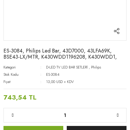
ES-3084, Philips Led Bar, 43D7000, 43LFA69K,
BSE43-LX/MTR, K430WDD1196208, K430WDD1,
Kategori
D-LED TV LED BAR SETLERİ
,
Philips
Stok Kodu
ES-3084
Fiyat
13,00 USD + KDV
743,54 TL