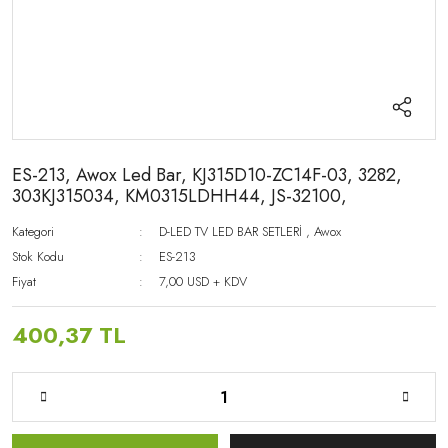
ES-213, Awox Led Bar, KJ315D10-ZC14F-03, 3282,
303KJ315034, KM0315LDHH44, JS-32100,
Kategori
D-LED TV LED BAR SETLERİ
,
Awox
Stok Kodu
ES-213
Fiyat
7,00 USD + KDV
400,37 TL