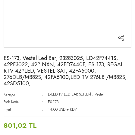
ES-173, Vestel Led Bar, 23283025, LD42F7441S,
42PF3022, 42'' NXN, 42FD7440F, ES-173, REGAL
RTV 42''LED, VESTEL SAT, 42FA5000,
276DLB/MB82S, 42FA5100,LED TV 276LB /MB82S,
42SD5100,
Kategori
D-LED TV LED BAR SETLERİ
,
Vestel
Stok Kodu
ES-173
Fiyat
14,00 USD + KDV
801,02 TL