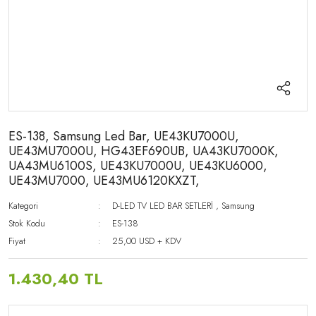
ES-138, Samsung Led Bar, UE43KU7000U,
UE43MU7000U, HG43EF690UB, UA43KU7000K,
UA43MU6100S, UE43KU7000U, UE43KU6000,
UE43MU7000, UE43MU6120KXZT,
Kategori
D-LED TV LED BAR SETLERİ
,
Samsung
Stok Kodu
ES-138
Fiyat
25,00 USD + KDV
1.430,40 TL