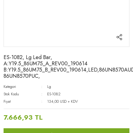
ES-1082, Lg Led Bar,
A:Y19.5_86UM75_A_REV00_190614
B:Y19.5_86UM75_B_REV00_190614,LED,86UN8570AU
86UN8570PUC,
Kategori
Lg
Stok Kodu
ES-1082
Fiyat
134,00 USD + KDV
7.666,93 TL