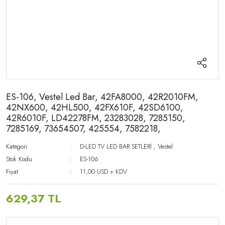
ES-106, Vestel Led Bar, 42FA8000, 42R2010FM,
42NX600, 42HL500, 42FX610F, 42SD6100,
42R6010F, LD42278FM, 23283028, 7285150,
7285169, 73654507, 425554, 7582218,
Kategori
D-LED TV LED BAR SETLERİ
,
Vestel
Stok Kodu
ES-106
Fiyat
11,00 USD + KDV
629,37 TL