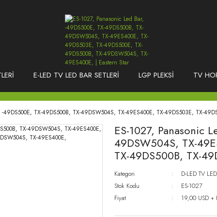
LERİ
E-LED TV LED BAR SETLERİ
LGP PLEKSİ
TV HO
ar, -49DS500E, TX-49DS500B, TX-49DSW504S, TX-49ES400E, TX-49DS503E, TX-49
ES-1027, Panasonic 
49DSW504S, TX-49E
TX-49DS500B, TX-4
Kategori
D-LED TV LED
Stok Kodu
ES-1027
Fiyat
19,00 USD +