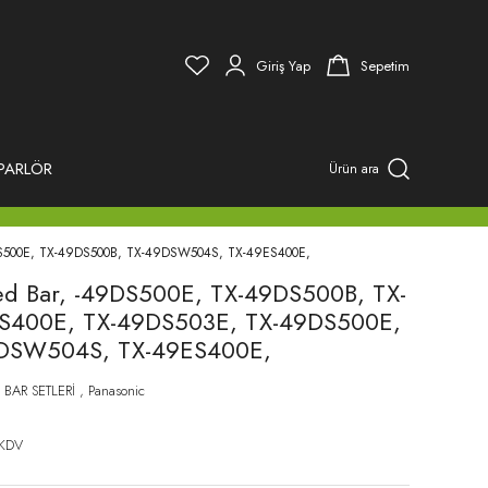
Giriş Yap
Sepetim
PARLÖR
Ürün ara
DS500E, TX-49DS500B, TX-49DSW504S, TX-49ES400E,
Led Bar, -49DS500E, TX-49DS500B, TX-
S400E, TX-49DS503E, TX-49DS500E,
9DSW504S, TX-49ES400E,
 BAR SETLERİ
,
Panasonic
 KDV