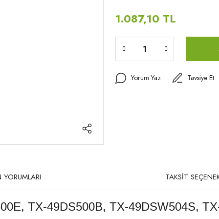
1.087,10 TL
Yorum Yaz
Tavsiye Et
 YORUMLARI
TAKSİT SEÇENEK
00E, TX-49DS500B, TX-49DSW504S, TX