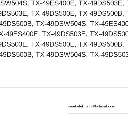
SW504S, TX-49ES400E, TX-49DS503E, 
9DS503E, TX-49DS500E, TX-49DS500B,
-49DS500B, TX-49DSW504S, TX-49ES400
-49ES400E, TX-49DS503E, TX-49DS500
9DS503E, TX-49DS500E, TX-49DS500B,
-49DS500B, TX-49DSW504S, TX-49DS50
rda yetersiz gördüğünüz noktaları öneri formunu kullanarak tarafımıza iletebilirsi
Bu ürüne ilk yorumu siz yapın!
Yorum Yaz