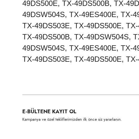
49DS500E, TX-49DS500B, TX-49D
49DSW504S, TX-49ES400E, TX-4
TX-49DS503E, TX-49DS500E, TX
TX-49DS500B, TX-49DSW504S, TX
49DSW504S, TX-49ES400E, TX-4
TX-49DS503E, TX-49DS500E, TX
Bu ürünün fiyat bilgisi, resim, ürün açıklamalarında ve diğer konula
Görüş ve önerileriniz için teşekkür ederiz.
Ürün resmi kalitesiz, bozuk veya görüntülenemiyor.
E-BÜLTENE KAYIT OL
Ürün açıklamasında eksik bilgiler bulunuyor.
Kampanya ve özel tekliflerimizden ilk önce siz yararlanın.
Ürün bilgilerinde hatalar bulunuyor.
Ürün fiyatı diğer sitelerden daha pahalı.
Bu ürüne benzer farklı alternatifler olmalı.