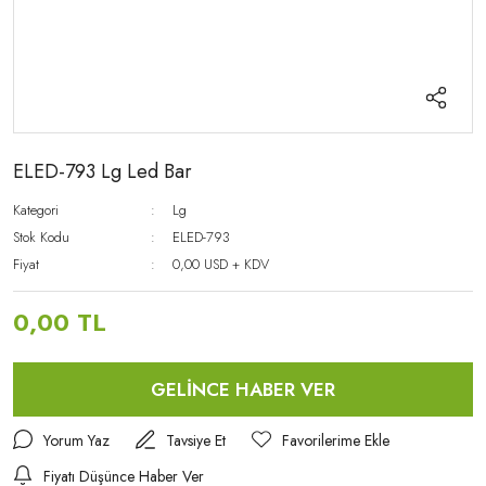
ELED-793 Lg Led Bar
Kategori
Lg
Stok Kodu
ELED-793
Fiyat
0,00 USD + KDV
0,00 TL
GELİNCE HABER VER
Yorum Yaz
Tavsiye Et
Fiyatı Düşünce Haber Ver