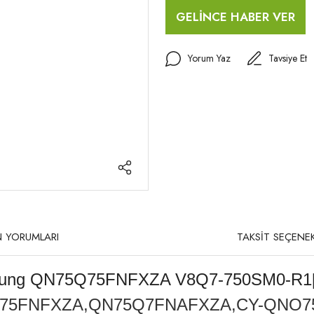
GELİNCE HABER VER
Yorum Yaz
Tavsiye Et
 YORUMLARI
TAKSİT SEÇENEK
sung QN75Q75FNFXZA V8Q7-750SM0-R1[1
75FNFXZA,QN75Q7FNAFXZA,CY-QNO7