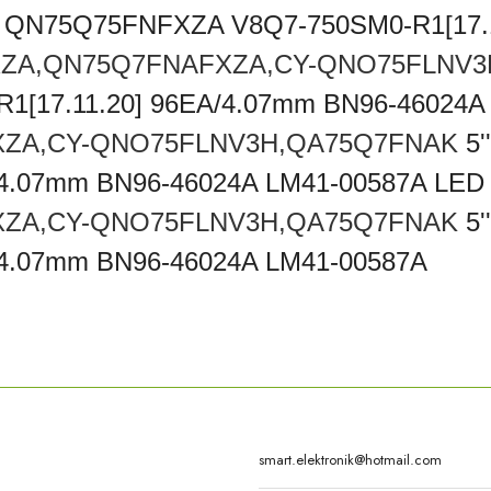
g QN75Q75FNFXZA V8Q7-750SM0-R1[17.
ZA,QN75Q7FNAFXZA,CY-QNO75FLNV
[17.11.20] 96EA/4.07mm BN96-46024A
XZA,CY-QNO75FLNV3H,QA75Q7FNAK
5
/4.07mm BN96-46024A LM41-00587A LED
XZA,CY-QNO75FLNV3H,QA75Q7FNAK
5
/4.07mm BN96-46024A LM41-00587A
rda yetersiz gördüğünüz noktaları öneri formunu kullanarak tarafımıza iletebilirsi
Bu ürüne ilk yorumu siz yapın!
Yorum Yaz