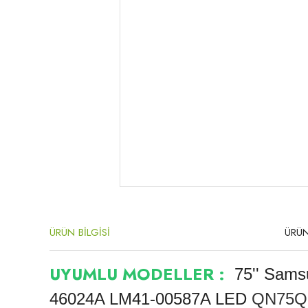
ÜRÜN BİLGİSİ
ÜRÜN
UYUMLU MODELLER :
75'' Sam
46024A LM41-00587A LED
QN75Q