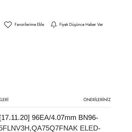
Fiyatı Düşünce Haber Ver
LERİ
ÖNERİLERİNİZ
7.11.20] 96EA/4.07mm BN96-
5FLNV3H,QA75Q7FNAK ELED-