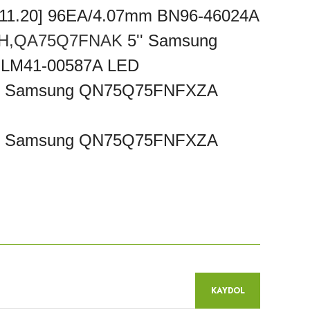
11.20] 96EA/4.07mm BN96-46024A
3H,QA75Q7FNAK
5'' Samsung
 LM41-00587A LED
'' Samsung QN75Q75FNFXZA
'' Samsung QN75Q75FNFXZA
niz.
KAYDOL