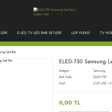
LERİ
E-LED TV LED BAR SETLERİ
LGP PLEKSİ
TV HO
ung Led Bar
ELED-730 Samsung L
Kategori
Samsung
Stok Kodu
ELED-730
Fiyat
0,00 USD + 
0,00 TL