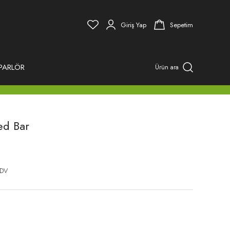
Giriş Yap
Sepetim
PARLÖR
Ürün ara
ed Bar
KDV