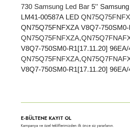
730 Samsung Led Bar
5'' Samsun
LM41-00587A LED
QN75Q75FNFX
QN75Q75FNFXZA V8Q7-750SM0-R1
QN75Q75FNFXZA,QN75Q7FNAF
V8Q7-750SM0-R1[17.11.20] 96EA
QN75Q75FNFXZA,QN75Q7FNAF
V8Q7-750SM0-R1[17.11.20] 96EA
Bu ürünün fiyat bilgisi, resim, ürün açıklamalarında ve diğer konula
Görüş ve önerileriniz için teşekkür ederiz.
Ürün resmi kalitesiz, bozuk veya görüntülenemiyor.
E-BÜLTENE KAYIT OL
Ürün açıklamasında eksik bilgiler bulunuyor.
Kampanya ve özel tekliflerimizden ilk önce siz yararlanın.
Ürün bilgilerinde hatalar bulunuyor.