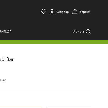
Giriş Yap
Sepetim
PARLÖR
Ürün ara
ed Bar
 KDV