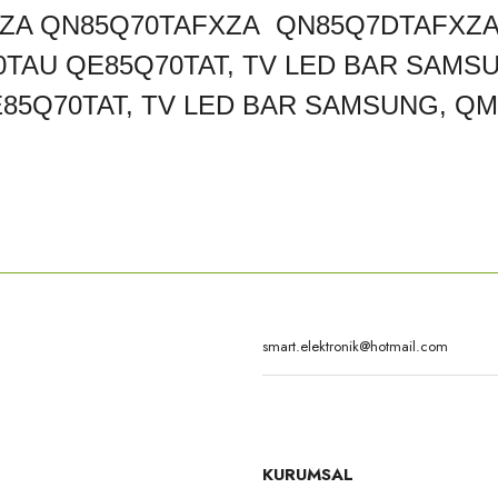
ZA QN85Q70TAFXZA QN85Q7DTAFXZA
TAU QE85Q70TAT, TV LED BAR SAMS
85Q70TAT, TV LED BAR SAMSUNG, Q
rda yetersiz gördüğünüz noktaları öneri formunu kullanarak tarafımıza iletebilirsi
Bu ürüne ilk yorumu siz yapın!
Yorum Yaz
KURUMSAL