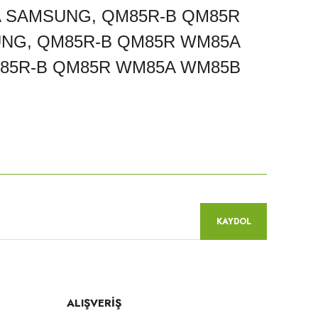
 SAMSUNG, QM85R-B QM85R
UNG, QM85R-B QM85R WM85A
M85R-B QM85R WM85A WM85B
niz.
KAYDOL
ALIŞVERİŞ