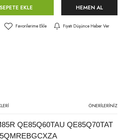
SEPETE EKLE
HEMEN AL
Fiyatı Düşünce Haber Ver
LERİ
ÖNERİLERİNİZ
85R QE85Q60TAU QE85Q70TAT
H85QMREBGCXZA