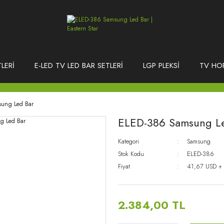
LERİ
E-LED TV LED BAR SETLERİ
LGP PLEKSİ
TV HO
ung Led Bar
ELED-386 Samsung L
Kategori
Samsung
Stok Kodu
ELED-386
Fiyat
41,67 USD +
2.384,00 TL