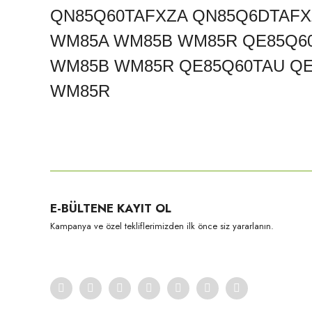
QN85Q60TAFXZA QN85Q6DTAFX
WM85A WM85B WM85R QE85Q60
WM85B WM85R QE85Q60TAU QE
WM85R
Bu ürünün fiyat bilgisi, resim, ürün açıklamalarında ve diğer konula
Görüş ve önerileriniz için teşekkür ederiz.
Ürün resmi kalitesiz, bozuk veya görüntülenemiyor.
E-BÜLTENE KAYIT OL
Ürün açıklamasında eksik bilgiler bulunuyor.
Kampanya ve özel tekliflerimizden ilk önce siz yararlanın.
Ürün bilgilerinde hatalar bulunuyor.
Ürün fiyatı diğer sitelerden daha pahalı.
Bu ürüne benzer farklı alternatifler olmalı.