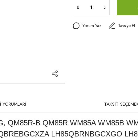
Yorum Yaz
Tavsiye Et
 YORUMLARI
TAKSİT SEÇENEK
, QM85R-B QM85R WM85A WM85B WM
LH85QBREBGCXZA LH85QBRNBGCXGO L