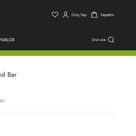
Giriş Yap
Sepetim
PARLÖR
Ürün ara
d Bar
KDV