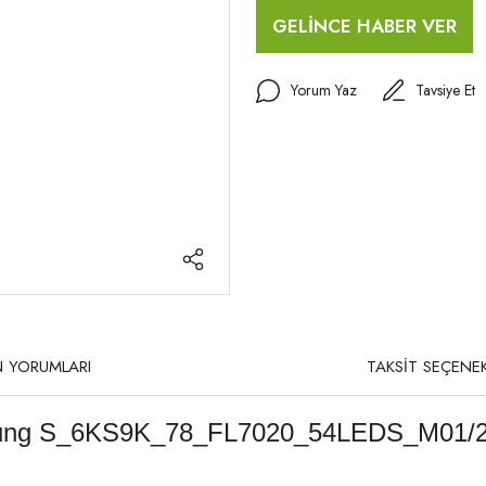
GELİNCE HABER VER
Yorum Yaz
Tavsiye Et
 YORUMLARI
TAKSİT SEÇENEK
sung S_6KS9K_78_FL7020_54LEDS_M01/2