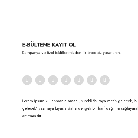
Bu ürünün fiyat bilgisi, resim, ürün açıklamalarında ve diğer konula
Görüş ve önerileriniz için teşekkür ederiz.
Ürün resmi kalitesiz, bozuk veya görüntülenemiyor.
E-BÜLTENE KAYIT OL
Ürün açıklamasında eksik bilgiler bulunuyor.
Kampanya ve özel tekliflerimizden ilk önce siz yararlanın.
Ürün bilgilerinde hatalar bulunuyor.
Ürün fiyatı diğer sitelerden daha pahalı.
Bu ürüne benzer farklı alternatifler olmalı.
Lorem Ipsum kullanmanın amacı, sürekli 'buraya metin gelecek, b
gelecek' yazmaya kıyasla daha dengeli bir harf dağılımı sağlayar
artırmasıdır.