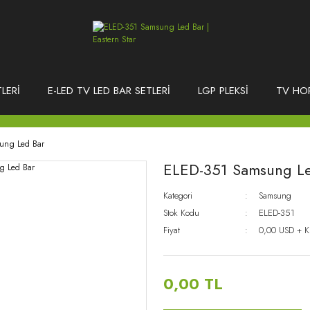
LERİ
E-LED TV LED BAR SETLERİ
LGP PLEKSİ
TV HO
ung Led Bar
ELED-351 Samsung Le
Kategori
Samsung
Stok Kodu
ELED-351
Fiyat
0,00 USD + 
0,00 TL